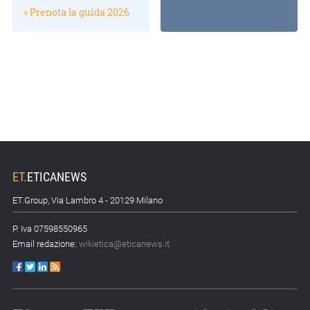
» Prenota la guida 2026
ET
.
ETICANEWS
ET.Group, Via Lambro 4 - 20129 Milano
P. Iva 07598550965
Email redazione:
wikietica@eticanews.it