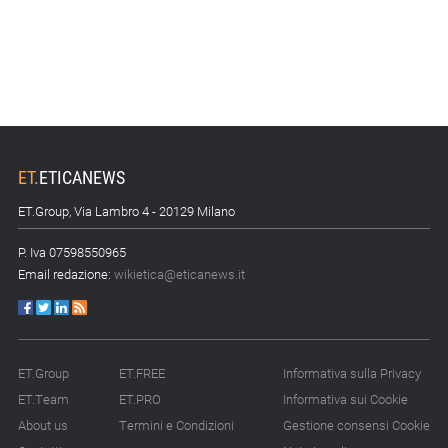
ET
.
ETICANEWS
ET.Group, Via Lambro 4 - 20129 Milano
P. Iva 07598550965
Email redazione:
wikietica@eticanews.it
ET.Group
ET.FREE
Informativa sulla Privacy
ET.Team
ET.PRO
Informativa sui Cookie
About us
Termini e Condizioni
Gestione consensi Cookie