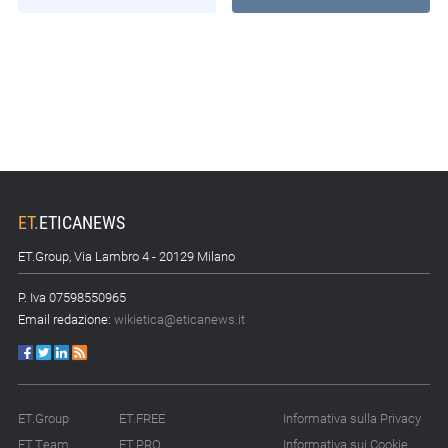
ET
.
ETICANEWS
ET.Group, Via Lambro 4 - 20129 Milano
P. Iva 07598550965
Email redazione:
wikietica@eticanews.it
ET.Group
ET.FREE
Informativa sulla Privacy
ET.Team
ET.PRO
Informativa sui Cookie