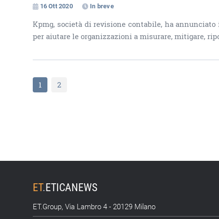
16 Ott 2020
In breve
Kpmg, società di revisione contabile, ha annunciato i
per aiutare le organizzazioni a misurare, mitigare, ri
1
2
ET
.
ETICANEWS
ET.Group, Via Lambro 4 - 20129 Milano