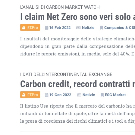
L'ANALISI DI CARBON MARKET WATCH
I claim Net Zero sono veri solo 
16 Feb 2022
Notizie
Companies & CS
ET.Pro
I risultati del monitoraggio delle strategie climati
dipendono in gran parte dalla compensazione delle 
ridurre le proprie emissioni, in media, solo del 40%. 
I DATI DELL’INTERCONTINENTAL EXCHANGE
Carbon credit, record contratti 
19 Gen 2022
Notizie
ESG Market
ET.Pro
Il listino Usa riporta che il mercato del carbonio ha 
miliardi di tonnellate di quote, oltre la metà dell’i
la presa di coscienza dei rischi climatici e i tool a di