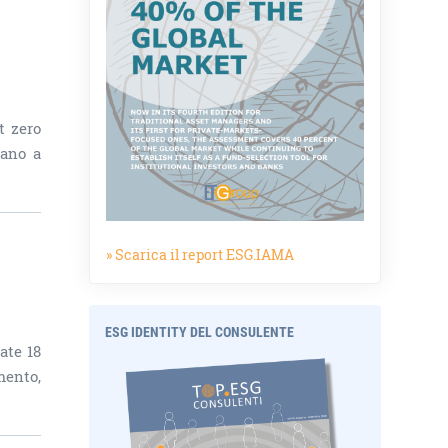
t zero
nano a
» Scarica il report ESG.IAMA
ESG IDENTITY DEL CONSULENTE
ate 18
mento,