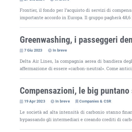
Frontier, il fondo per l’acquisto di servizi di compen
importante accordo in Europa. Il gruppo pagherà 48,6 m
Greenwashing, i passeggeri den
7 Giu 2023
In breve
Delta Air Lines, la compagnia aerea di bandiera degl
affermazione di essere «carbon-neutral». Come anticip
Compensazioni, le big puntano s
19 Apr 2023
In breve
Companies & CSR
Le società ad alta intensità di carbonio stanno fin
bypassando gli intermediari e creando crediti di carbo