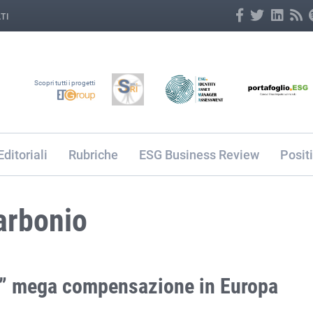
TI
Scopri tutti i progetti
Editoriali
Rubriche
ESG Business Review
Posit
arbonio
ra” mega compensazione in Europa