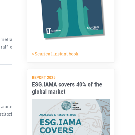
 nella
ral” e
» Scarica l'instant book
REPORT 2025
ESG.IAMA covers 40% of the
global market
uzione
titori