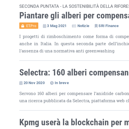
SECONDA PUNTATA - LA SOSTENIBILITÀ DELLA RIFOR
Piantare gli alberi per compens
3 Mag 2021
Notizie
SRI Finance
ET.Pro
I progetti di rimboschimento come forma di compen
anche in Italia. In questa seconda parte dell’inchie
l'assenza di una normativa anti greenwashing
Selectra: 160 alberi compensano
20 Nov 2020
In breve
Servono 160 alberi per compensare l’anidride carboni
una ricerca pubblicata da Selectra, piattaforma web ch
Kpmg userà la blockchain per m