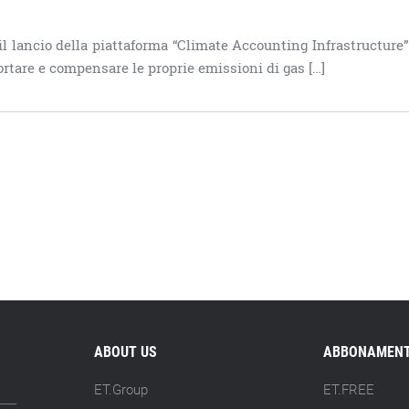
l lancio della piattaforma “Climate Accounting Infrastructure” 
portare e compensare le proprie emissioni di gas […]
ABOUT US
ABBONAMENT
ET.Group
ET.FREE