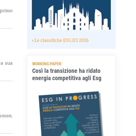
 primo
» Le classifiche ESG.ICI 2026
la sua
WORKING PAPER
Così la transizione ha ridato
energia competitiva agli Esg
house,