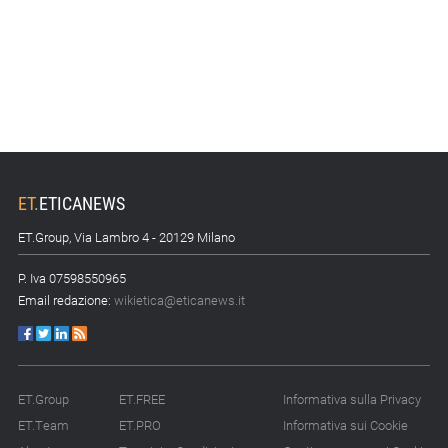
ET
.
ETICANEWS
ET.Group, Via Lambro 4 - 20129 Milano
P. Iva 07598550965
Email redazione:
wikietica@eticanews.it
ET.Group
ET.FREE
Informativa sulla Privacy
ET.Team
ET.PRO
Informativa sui Cookie