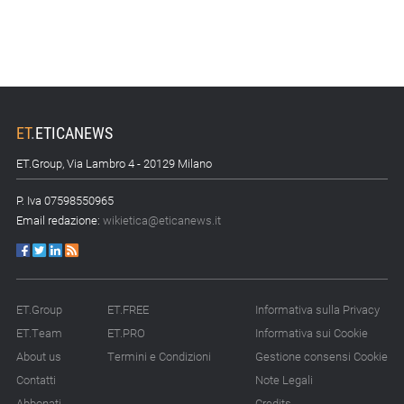
ET
.
ETICANEWS
ET.Group, Via Lambro 4 - 20129 Milano
P. Iva 07598550965
Email redazione:
wikietica@eticanews.it
ET.Group
ET.FREE
Informativa sulla Privacy
ET.Team
ET.PRO
Informativa sui Cookie
About us
Termini e Condizioni
Gestione consensi Cookie
Contatti
Note Legali
Abbonati
Credits