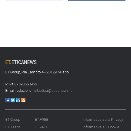
ET
.
ETICANEWS
ET.Group, Via Lambro 4 - 20129 Milano
P. Iva 07598550965
Email redazione:
wikietica@eticanews.it
ET.Group
ET.FREE
Informativa sulla Privacy
ET.Team
ET.PRO
Informativa sui Cookie