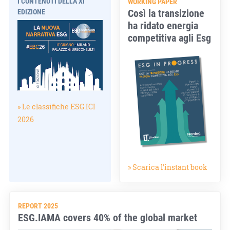
I CONTENUTI DELLA XI
WORKING PAPER
Così la transizione
EDIZIONE
ha ridato energia
competitiva agli Esg
» Le classifiche ESG.ICI
2026
» Scarica l'instant book
REPORT 2025
ESG.IAMA covers 40% of the global market