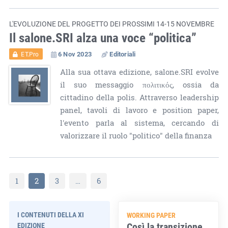
L'EVOLUZIONE DEL PROGETTO DEI PROSSIMI 14-15 NOVEMBRE
Il salone.SRI alza una voce “politica”
6 Nov 2023
Editoriali
ET.Pro
Alla sua ottava edizione, salone.SRI evolve
il suo messaggio πολιτικός, ossia da
cittadino della polis. Attraverso leadership
panel, tavoli di lavoro e position paper,
l'evento parla al sistema, cercando di
valorizzare il ruolo "politico" della finanza
1
2
3
…
6
I CONTENUTI DELLA XI
WORKING PAPER
Così la transizione
EDIZIONE