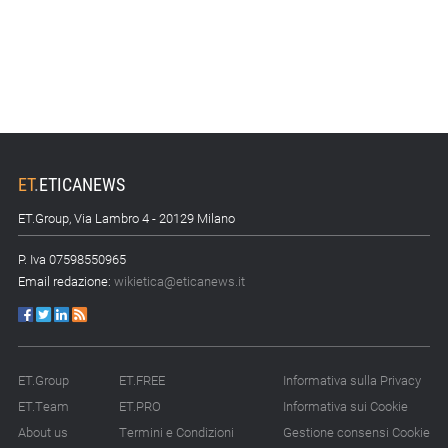
ET
.
ETICANEWS
ET.Group, Via Lambro 4 - 20129 Milano
P. Iva 07598550965
Email redazione:
wikietica@eticanews.it
ET.Group
ET.FREE
Informativa sulla Privacy
ET.Team
ET.PRO
Informativa sui Cookie
About us
Termini e Condizioni
Gestione consensi Cookie