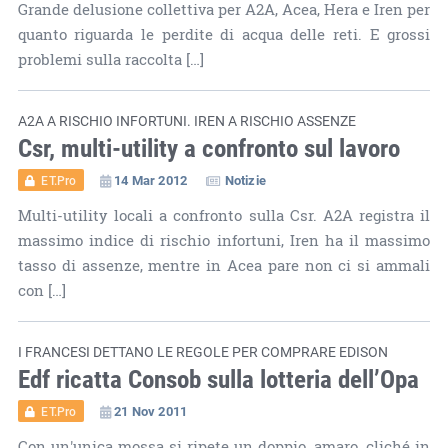
Grande delusione collettiva per A2A, Acea, Hera e Iren per
quanto riguarda le perdite di acqua delle reti. E grossi
problemi sulla raccolta […]
A2A A RISCHIO INFORTUNI. IREN A RISCHIO ASSENZE
Csr, multi-utility a confronto sul lavoro
14 Mar 2012
Notizie
ET.Pro
Multi-utility locali a confronto sulla Csr. A2A registra il
massimo indice di rischio infortuni, Iren ha il massimo
tasso di assenze, mentre in Acea pare non ci si ammali
con […]
I FRANCESI DETTANO LE REGOLE PER COMPRARE EDISON
Edf ricatta Consob sulla lotteria dell’Opa
21 Nov 2011
ET.Pro
Con un'unica mossa si ripete un doppio, amaro, cliché in