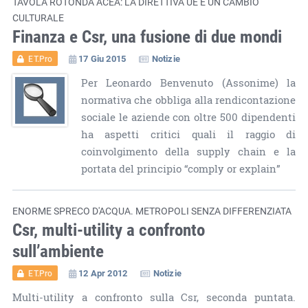
TAVOLA ROTONDA ACEA: LA DIRETTIVA UE È UN CAMBIO
CULTURALE
Finanza e Csr, una fusione di due mondi
17 Giu 2015
Notizie
ET.Pro
Per Leonardo Benvenuto (Assonime) la
normativa che obbliga alla rendicontazione
sociale le aziende con oltre 500 dipendenti
ha aspetti critici quali il raggio di
coinvolgimento della supply chain e la
portata del principio “comply or explain”
ENORME SPRECO D'ACQUA. METROPOLI SENZA DIFFERENZIATA
Csr, multi-utility a confronto
sull’ambiente
12 Apr 2012
Notizie
ET.Pro
Multi-utility a confronto sulla Csr, seconda puntata.