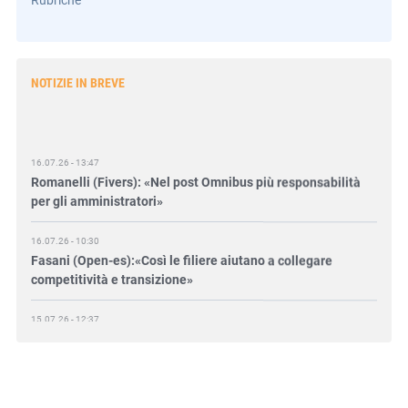
NOTIZIE IN BREVE
16.07.26 - 13:47
Romanelli (Fivers): «Nel post Omnibus più responsabilità
per gli amministratori»
16.07.26 - 10:30
Fasani (Open-es):«Così le filiere aiutano a collegare
competitività e transizione»
15.07.26 - 12:37
Locati (De Nora): «Il valore di una governance forte»
15.07.26 - 10:00
Astm, primo Green Finance Framework per investimenti
sostenibili