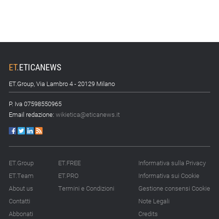
15.07.26 - 8:00
Direttiva Empowering: come gestire le vecchie scorte
14.07.26 - 12:20
Gramegna (ERG): «Valutare gli impatti ESG degli
ET
.
ETICANEWS
investimenti»
ET.Group, Via Lambro 4 - 20129 Milano
14.07.26 - 11:00
P. Iva 07598550965
Tornano le Settimane SRI: oltre 20 appuntamenti
Email redazione:
wikietica@eticanews.it
14.07.26 - 10:00
Mcc colloca social bond da 500 mln
14.07.26 - 8:00
ET.Group
ET.FREE
Informativa sulla Privacy
La Bce introduce i climate factor nelle garanzie bancarie
ET.Team
ET.PRO
Informativa sui Cookie
About us
Termini e Condizioni
Gestione consensi Cookie
13.07.26 - 12:00
Micalizio (Ramboll): «Dalla compliance all’era dell’impatto»
Contatti
Note Legali
Abbonati
Credits