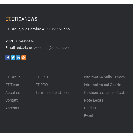
ET
.
ETICANEWS
ET.Group, Via Lambro 4 - 20129 Milano
P. Iva 07598550965
Email redazione:
wikietica@eticanews.it
ET.Group
ET.FREE
Informativa sulla Privacy
ET.Team
ET.PRO
Informativa sui Cookie
About us
Termini e Condizioni
Gestione consensi Cookie
Contatti
Note Legali
Abbonati
Credits
Eventi