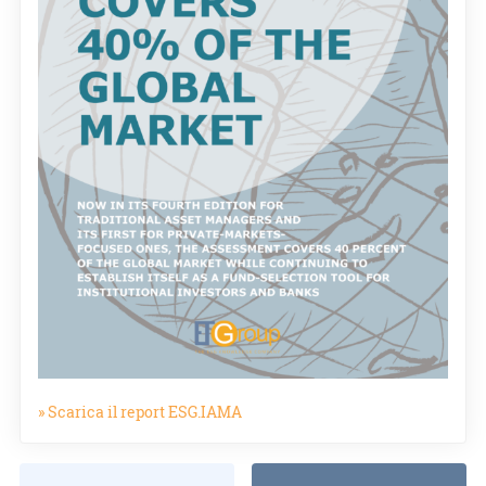
» Scarica il report ESG.IAMA