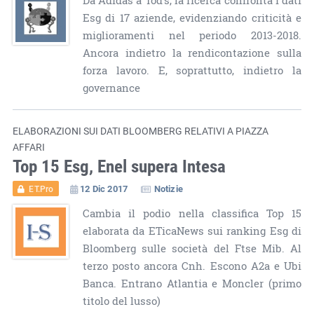
Da Adidas a Tod’s, la ricerca confronta i dati
Esg di 17 aziende, evidenziando criticità e
miglioramenti nel periodo 2013-2018.
Ancora indietro la rendicontazione sulla
forza lavoro. E, soprattutto, indietro la
governance
ELABORAZIONI SUI DATI BLOOMBERG RELATIVI A PIAZZA
AFFARI
Top 15 Esg, Enel supera Intesa
12 Dic 2017
Notizie
ET.Pro
Cambia il podio nella classifica Top 15
elaborata da ETicaNews sui ranking Esg di
Bloomberg sulle società del Ftse Mib. Al
terzo posto ancora Cnh. Escono A2a e Ubi
Banca. Entrano Atlantia e Moncler (primo
titolo del lusso)