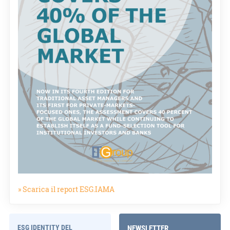
» Scarica il report ESG.IAMA
ESG IDENTITY DEL
NEWSLETTER