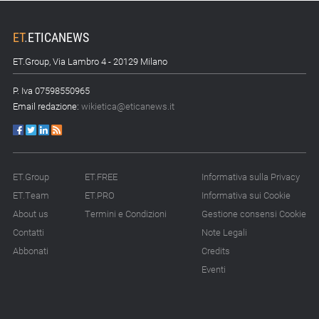
ET
.
ETICANEWS
ET.Group, Via Lambro 4 - 20129 Milano
P. Iva 07598550965
Email redazione:
wikietica@eticanews.it
ET.Group
ET.FREE
Informativa sulla Privacy
ET.Team
ET.PRO
Informativa sui Cookie
About us
Termini e Condizioni
Gestione consensi Cookie
Contatti
Note Legali
Abbonati
Credits
Eventi