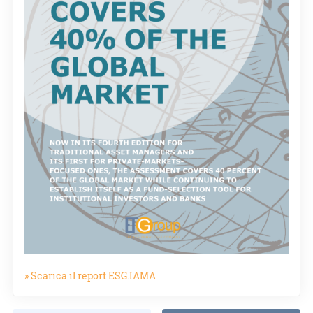
» Scarica il report ESG.IAMA