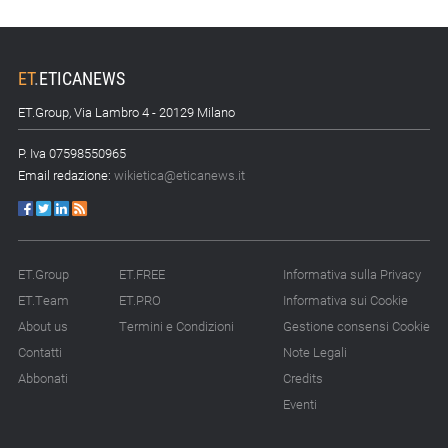
ET
.
ETICANEWS
ET.Group, Via Lambro 4 - 20129 Milano
P. Iva 07598550965
Email redazione:
wikietica@eticanews.it
ET.Group
ET.FREE
Informativa sulla Privacy
ET.Team
ET.PRO
Informativa sui Cookie
About us
Termini e Condizioni
Gestione consensi Cookie
Contatti
Note Legali
Abbonati
Credits
Eventi