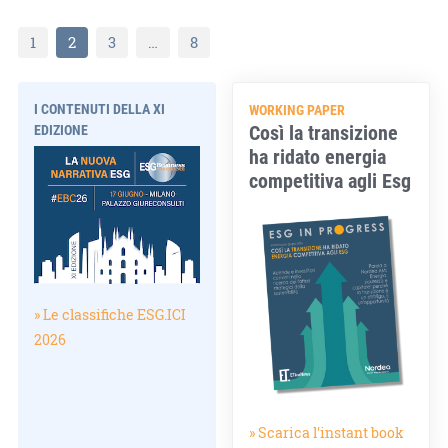
1
2
3
…
8
I CONTENUTI DELLA XI
WORKING PAPER
Così la transizione
EDIZIONE
ha ridato energia
competitiva agli Esg
» Le classifiche ESG.ICI
2026
» Scarica l'instant book