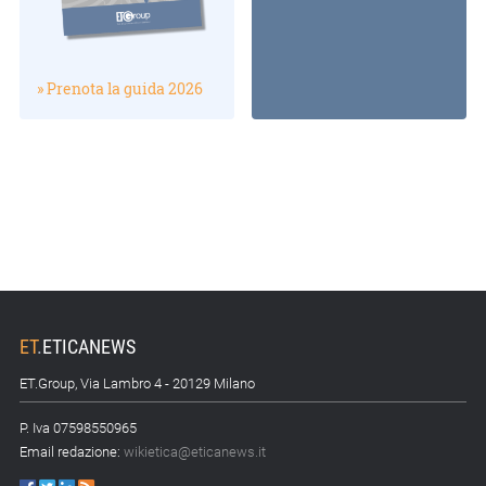
» Prenota la guida 2026
ET
.
ETICANEWS
ET.Group, Via Lambro 4 - 20129 Milano
P. Iva 07598550965
Email redazione:
wikietica@eticanews.it