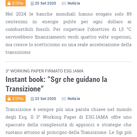
25 Set 2025
Notizie
ET.Pro
Nel 2024 le banche mondiali hanno erogato solo 89
centesimi in energie pulite per ogni dollaro ai
combustibili fossili. Per rispettare l’obiettivo di 1,5 °C
servirebbero finanziamenti verdi quattro volte superiori,
ma cresce lo scetticismo su una reale accelerazione della
transizione
3° WORKING PAPER FIRMATO ESG.IAMA
Instant book: “Sgr che guidano la
Transizione”
23 Set 2025
Notizie
ET.Pro
Transizione è sempre più una parola chiave nel mondo
degli Esg. Il 3° Working Paper di ESG.IAMA offre uno
spaccato della complessità di approcci e strategie che
ruotano attorno al principio della Transizione. Le Sgr più