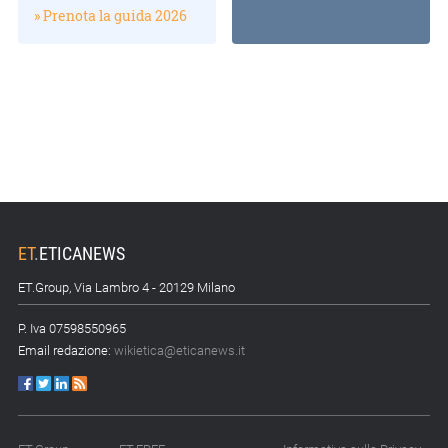
» Prenota la guida 2026
ET
.
ETICANEWS
ET.Group, Via Lambro 4 - 20129 Milano
P. Iva 07598550965
Email redazione:
wikietica@eticanews.it