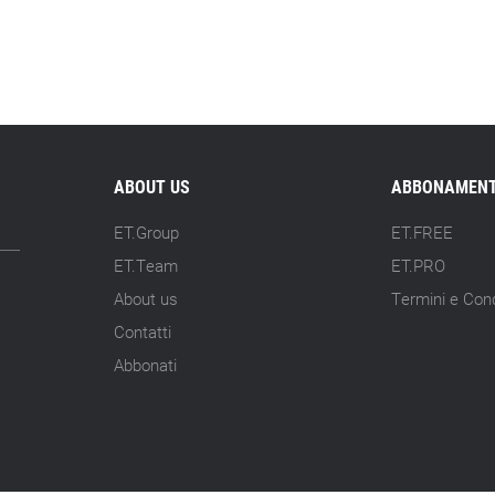
ABOUT US
ABBONAMENT
ET.Group
ET.FREE
ET.Team
ET.PRO
About us
Termini e Cond
Contatti
Abbonati