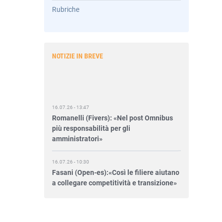
Rubriche
NOTIZIE IN BREVE
16.07.26 - 13:47
Romanelli (Fivers): «Nel post Omnibus
più responsabilità per gli
amministratori»
16.07.26 - 10:30
Fasani (Open-es):«Così le filiere aiutano
a collegare competitività e transizione»
15.07.26 - 12:37
Locati (De Nora): «Il valore di una
governance forte»