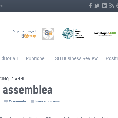
TI
Scopri tutti i progetti
Editoriali
Rubriche
ESG Business Review
Posit
 CINQUE ANNI
in assemblea
Commenta
Invia ad un amico