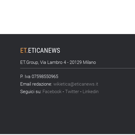
ET
.
ETICANEWS
ET.Group, Via Lambro 4 - 20129 Milano
P. Iva 07598550965
Email redazione:
wikietica@eticanews.it
Seguici su:
Facebook
-
Twitter
-
Linkedin