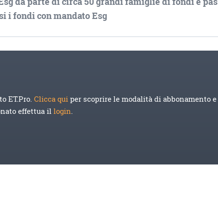
Esg da parte di circa 50 grandi famiglie di fondi è pa
usi i fondi con mandato Esg
to ET.Pro.
Clicca qui
per scoprire le modalità di abbonamento e 
onato effettua il
login
.