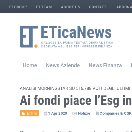
ET.GROUP
ET.TEAM
ABOUT US
CONTATTI
ABBONA
DAL 2011, LA PRIMA TESTATA GIORNALISTICA
DEDICATA AGLI ESG PER IMPRESE E FINANZA
Home
Aziende
Finanza
ANALISI MORNINGSTAR SU 516.788 VOTI DEGLI ULTIMI
Ai fondi piace l’Esg 
1 Apr 2020
Notizie
Companies & CSR
ET.Pro