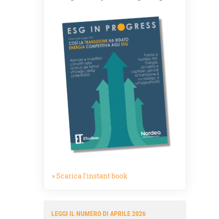
» Scarica l'instant book
LEGGI IL NUMERO DI APRILE 2026