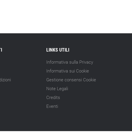
15.07.26 - 10:00
Astm, primo Green Finance Framework
per investimenti sostenibili
15.07.26 - 8:00
Direttiva Empowering: come gestire le
vecchie scorte
I
LINKS UTILI
Informativa sulla Privacy
14.07.26 - 12:20
Gramegna (ERG): «Valutare gli impatti
Informativa sui Cookie
ESG degli investimenti»
izioni
Gestione consensi Cookie
14.07.26 - 11:00
Note Legali
Tornano le Settimane SRI: oltre 20
Credits
appuntamenti
Eventi
14.07.26 - 10:00
Mcc colloca social bond da 500 mln