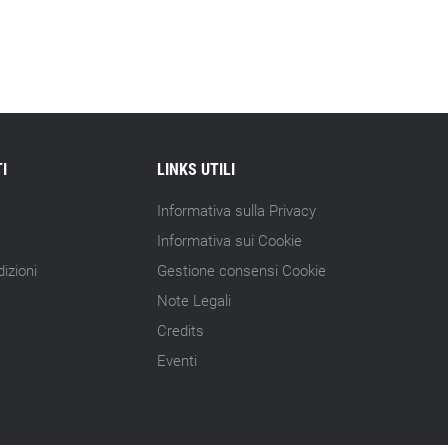
15.07.26 - 10:00
Astm, primo Green Finance Framework
per investimenti sostenibili
15.07.26 - 8:00
Direttiva Empowering: come gestire le
vecchie scorte
I
LINKS UTILI
14.07.26 - 12:20
Informativa sulla Privacy
Gramegna (ERG): «Valutare gli impatti
Informativa sui Cookie
ESG degli investimenti»
izioni
Gestione consensi Cookie
14.07.26 - 11:00
Note Legali
Tornano le Settimane SRI: oltre 20
Credits
appuntamenti
Eventi
14.07.26 - 10:00
Mcc colloca social bond da 500 mln