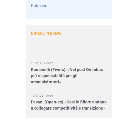
Rubriche
NOTIZIE IN BREVE
16.07.26 - 13:47
Romanelli (Fivers): «Nel post Omnibus
più responsabilità per gli
amministratori»
16.07.26 - 10:30
Fasani (Open-es):«Così le filiere aiutano
a collegare competitività e transizione»
15.07.26 - 12:37
Locati (De Nora): «Il valore di una
governance forte»