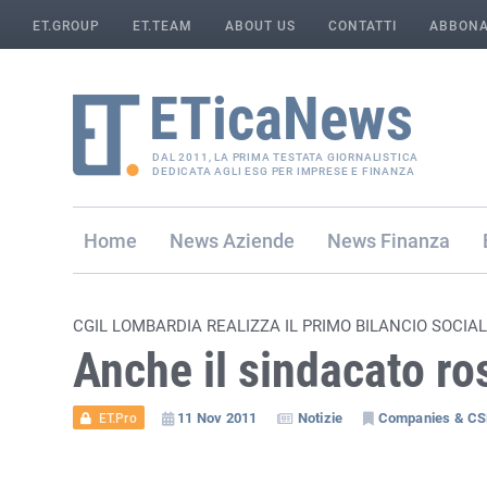
ET.GROUP
ET.TEAM
ABOUT US
CONTATTI
ABBONA
DAL 2011, LA PRIMA TESTATA GIORNALISTICA
DEDICATA AGLI ESG PER IMPRESE E FINANZA
Home
Aziende
Finanza
CGIL LOMBARDIA REALIZZA IL PRIMO BILANCIO SOCIA
Anche il sindacato ro
11 Nov 2011
Notizie
Companies & C
ET.Pro