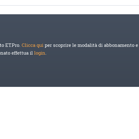
to ET.Pro.
Clicca qui
per scoprire le modalità di abbonamento e 
onato effettua il
login
.