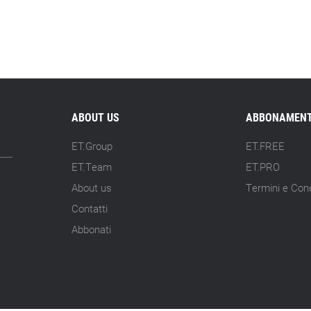
ABOUT US
ABBONAMENT
ET.Group
ET.FREE
ET.Team
ET.PRO
About us
Termini e Cond
Contatti
Abbonati