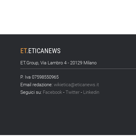
ET
.
ETICANEWS
ET.Group, Via Lambro 4 - 20129 Milano
P. Iva 07598550965
Email redazione:
wikietica@eticanews.it
Seguici su:
Facebook
-
Twitter
-
Linkedin