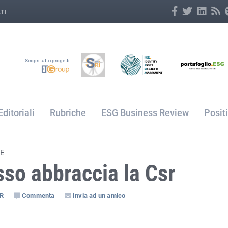
TI
Scopri tutti i progetti
Editoriali
Rubriche
ESG Business Review
Posit
LE
sso abbraccia la Csr
SR
Commenta
Invia ad un amico