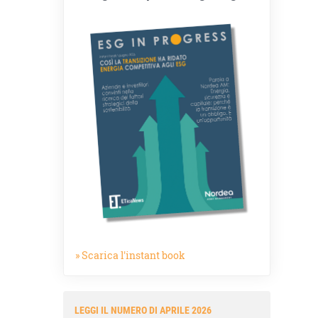
» Scarica l'instant book
LEGGI IL NUMERO DI APRILE 2026