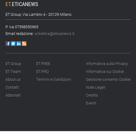
ET
.
ETICANEWS
ET.Group, Via Lambro 4 - 20129 Milano
P. Iva 07598550965
Email redazione:
wikietica@eticanews.it
ET.Group
ET.FREE
Informativa sulla Privacy
ET.Team
ET.PRO
Informativa sui Cookie
About us
Termini e Condizioni
Gestione consensi Cookie
Contatti
Note Legali
Abbonati
Credits
Eventi