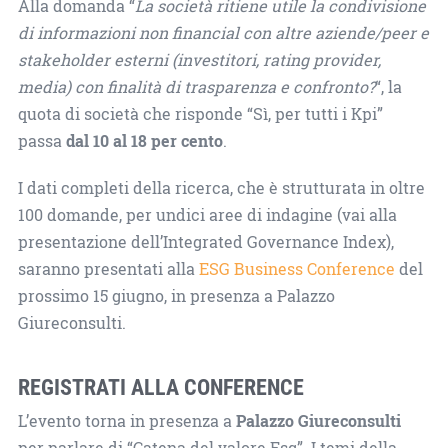
Alla domanda “
La società ritiene utile la condivisione
di informazioni non financial con altre aziende/peer e
stakeholder esterni (investitori, rating provider,
media) con finalità di trasparenza e confronto?
“, la
quota di società che risponde “Sì, per tutti i Kpi”
passa
dal 10 al 18 per cento
.
I dati completi della ricerca, che è strutturata in oltre
100 domande, per undici aree di indagine (vai alla
presentazione dell’Integrated Governance Index),
saranno presentati alla
ESG Business Conference
del
prossimo 15 giugno, in presenza a Palazzo
Giureconsulti.
REGISTRATI ALLA CONFERENCE
L’evento torna in presenza a
Palazzo Giureconsulti
per parlare di “Catena del valore Esg”. I temi della