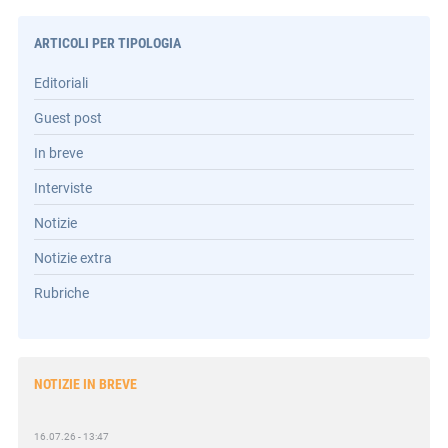
ARTICOLI PER TIPOLOGIA
Editoriali
Guest post
In breve
Interviste
Notizie
Notizie extra
Rubriche
NOTIZIE IN BREVE
16.07.26 - 13:47
Romanelli (Fivers): «Nel post Omnibus più responsabilità