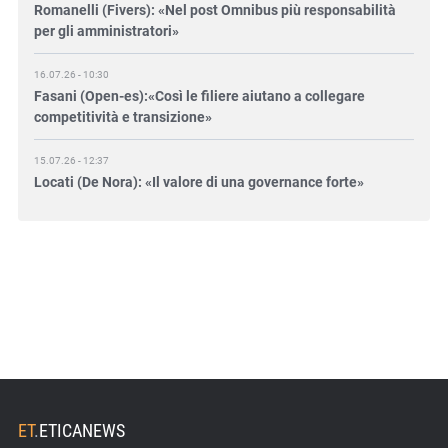
per gli amministratori»
16.07.26 - 10:30
Fasani (Open-es):«Così le filiere aiutano a collegare
competitività e transizione»
15.07.26 - 12:37
Locati (De Nora): «Il valore di una governance forte»
15.07.26 - 10:00
Astm, primo Green Finance Framework per investimenti
sostenibili
15.07.26 - 8:00
Direttiva Empowering: come gestire le vecchie scorte
14.07.26 - 12:20
Gramegna (ERG): «Valutare gli impatti ESG degli
investimenti»
ET
.
ETICANEWS