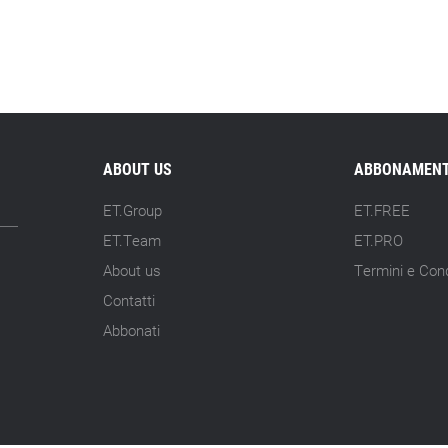
ABOUT US
ABBONAMENT
ET.Group
ET.FREE
ET.Team
ET.PRO
About us
Termini e Cond
Contatti
Abbonati