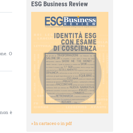
ESG Business Review
one. O
 non è
» In cartaceo o in pdf