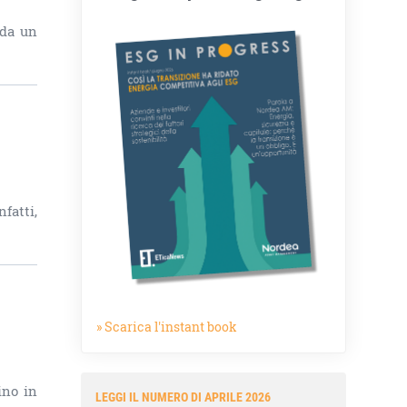
 da un
fatti,
» Scarica l'instant book
ino in
LEGGI IL NUMERO DI APRILE 2026