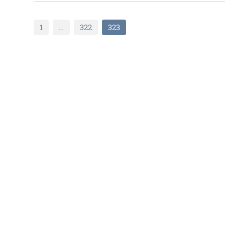
1
…
322
323