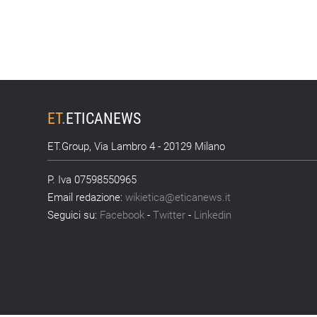
ET
.
ETICANEWS
ET.Group, Via Lambro 4 - 20129 Milano
P. Iva 07598550965
Email redazione:
wikietica@eticanews.it
Seguici su:
Facebook
-
Twitter
-
Linkedin