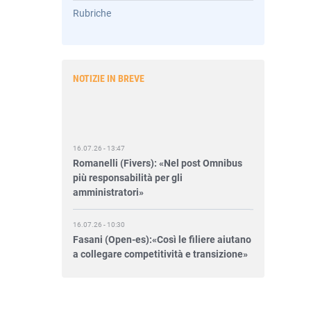
Rubriche
NOTIZIE IN BREVE
16.07.26 - 13:47
Romanelli (Fivers): «Nel post Omnibus
più responsabilità per gli
amministratori»
16.07.26 - 10:30
Fasani (Open-es):«Così le filiere aiutano
a collegare competitività e transizione»
15.07.26 - 12:37
Locati (De Nora): «Il valore di una
governance forte»