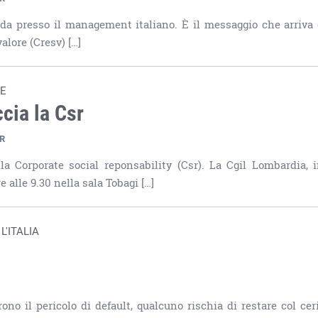
oda presso il management italiano. È il messaggio che arriva
alore (Cresv) […]
LE
cia la Csr
SR
 Corporate social reponsability (Csr). La Cgil Lombardia, in
 alle 9.30 nella sala Tobagi […]
'ITALIA
R
ono il pericolo di default, qualcuno rischia di restare col cer