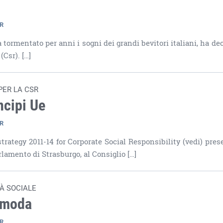
SR
 tormentato per anni i sogni dei grandi bevitori italiani, ha dec
(Csr). […]
PER LA CSR
ncipi Ue
SR
trategy 2011-14 for Corporate Social Responsibility (vedi) pres
lamento di Strasburgo, al Consiglio […]
À SOCIALE
i moda
SR