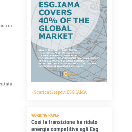
iso di
entata
» Scarica il report ESG.IAMA
WORKING PAPER
Così la transizione ha ridato
energia competitiva agli Esg