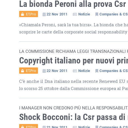
La bionda Peroni alla prova Csr
22 Nov 2011
Notizie
Companies & C
ET.Pro
«Chiamala Peroni, sarà la tua birra». La bionda che ha
scoprire le carte della corporate social responsability 
LA COMMISSIONE RICHIAMA LEGGI TRANSNAZIONALI 
Copyright italiano per nuovi pri
22 Nov 2011
Notizie
Companies & C
ET.Pro
C’è anche il Dna italiano nella recente Renewed EU s
lo scorso 25 ottobre dalla Commissione europea al Par
I MANAGER NON CREDONO PIÙ NELLA RESPONSABILIT
Shock Bocconi: la Csr passa d
21 Nov 2011
Notizie
Companies & C
ET.Pro