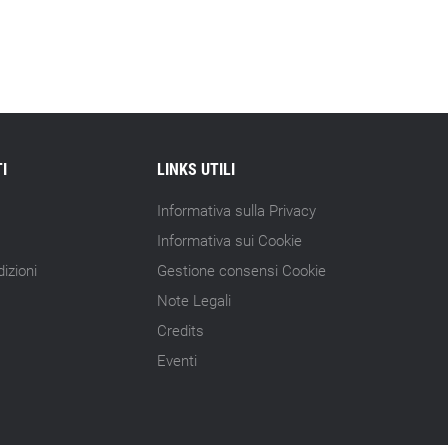
15.07.26 - 10:00
Astm, primo Green Finance Framework
per investimenti sostenibili
15.07.26 - 8:00
Direttiva Empowering: come gestire le
vecchie scorte
I
LINKS UTILI
14.07.26 - 12:20
Informativa sulla Privacy
Gramegna (ERG): «Valutare gli impatti
Informativa sui Cookie
ESG degli investimenti»
izioni
Gestione consensi Cookie
14.07.26 - 11:00
Note Legali
Tornano le Settimane SRI: oltre 20
Credits
appuntamenti
Eventi
14.07.26 - 10:00
Mcc colloca social bond da 500 mln