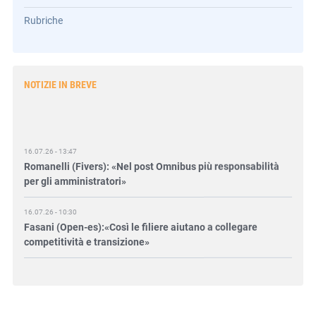
Rubriche
NOTIZIE IN BREVE
16.07.26 - 13:47
Romanelli (Fivers): «Nel post Omnibus più responsabilità
per gli amministratori»
16.07.26 - 10:30
Fasani (Open-es):«Così le filiere aiutano a collegare
competitività e transizione»
15.07.26 - 12:37
Locati (De Nora): «Il valore di una governance forte»
15.07.26 - 10:00