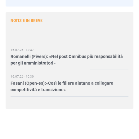
NOTIZIE IN BREVE
16.07.26 - 13:47
Romanelli (Fivers): «Nel post Omnibus più responsabilità
per gli amministratori»
16.07.26 - 10:30
Fasani (Open-es):«Così le filiere aiutano a collegare
competitività e transizione»
15.07.26 - 12:37
Locati (De Nora): «Il valore di una governance forte»
15.07.26 - 10:00
Astm, primo Green Finance Framework per investimenti
sostenibili