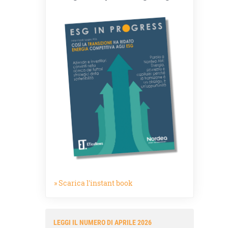
» Scarica l'instant book
LEGGI IL NUMERO DI APRILE 2026