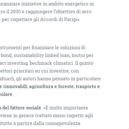
finanziare iniziative in ambito energetico in
o il 2030 e raggiungere l’obiettivo di zero
per rispettare gli Accordi di Parigi».
strumenti per finanziare le soluzioni di
bond, sustainability linked loan, mutui per
act investing, bechmark climatici. Il quinto
ttori prioritari su cui investire, con
duarli, gli autori hanno pensato in particolare
e rinnovabili
;
agricoltura e foreste
;
trasporto e
colare
.
del fattore sociale
. «È molto importante
iene in genere trattato meno rispetto agli
zitutto a partire dalla consapevolezza