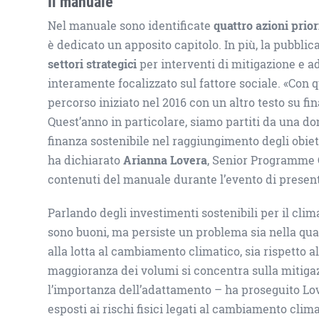
Il manuale
Nel manuale sono identificate
quattro azioni priori
è dedicato un apposito capitolo. In più, la pubblic
settori strategici
per interventi di mitigazione e ad
interamente focalizzato sul fattore sociale. «Co
percorso iniziato nel 2016 con un altro testo su f
Quest’anno in particolare, siamo partiti da una do
finanza sostenibile nel raggiungimento degli obiet
ha dichiarato
Arianna Lovera
, Senior Programme O
contenuti del manuale durante l’evento di presen
Parlando degli investimenti sostenibili per il clima
sono buoni, ma persiste un problema sia nella quan
alla lotta al cambiamento climatico, sia rispetto al
maggioranza dei volumi si concentra sulla mitigaz
l’importanza dell’adattamento – ha proseguito Lovera
esposti ai rischi fisici legati al cambiamento clima