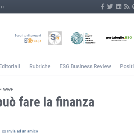
TI
Scopri tutti i progetti
Editoriali
Rubriche
ESG Business Review
Posit
 E WWF
può fare la finanza
Invia ad un amico