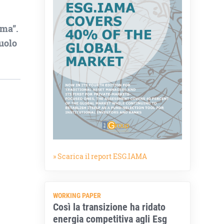
ima”.
ruolo
» Scarica il report ESG.IAMA
WORKING PAPER
Così la transizione ha ridato
energia competitiva agli Esg