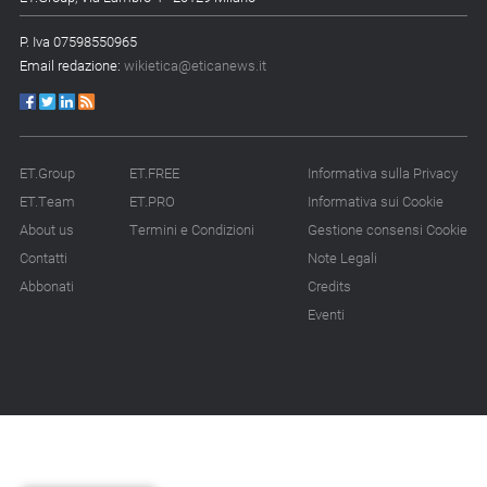
14.07.26 - 11:00
P. Iva 07598550965
Tornano le Settimane SRI: oltre 20 appuntamenti
Email redazione:
wikietica@eticanews.it
14.07.26 - 10:00
Mcc colloca social bond da 500 mln
ET.Group
ET.FREE
Informativa sulla Privacy
14.07.26 - 8:00
La Bce introduce i climate factor nelle garanzie bancarie
ET.Team
ET.PRO
Informativa sui Cookie
About us
Termini e Condizioni
Gestione consensi Cookie
13.07.26 - 12:00
Contatti
Note Legali
Micalizio (Ramboll): «Dalla compliance all’era dell’impatto»
Abbonati
Credits
Eventi
13.07.26 - 10:00
Fivers pubblica il suo secondo bilancio di sostenibilità
13.07.26 - 8:45
Intesa Assicurazioni, startup e Pmi per accelerare la
transizione
10.07.26 - 12:00