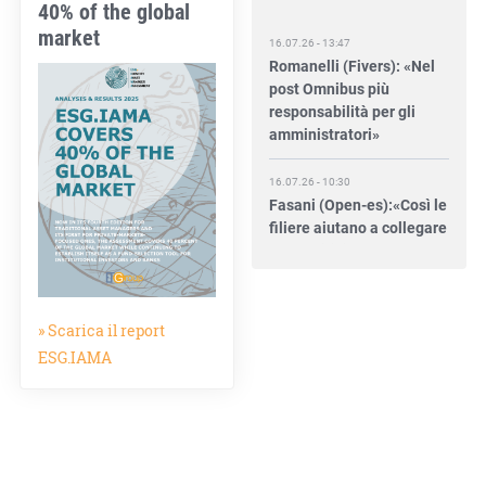
40% of the global
16.07.26 - 13:47
market
Romanelli (Fivers): «Nel
post Omnibus più
responsabilità per gli
amministratori»
16.07.26 - 10:30
Fasani (Open-es):«Così le
filiere aiutano a collegare
competitività e
transizione»
15.07.26 - 12:37
Locati (De Nora): «Il
» Scarica il report
valore di una governance
ESG.IAMA
forte»
15.07.26 - 10:00
Astm, primo Green
Finance Framework per