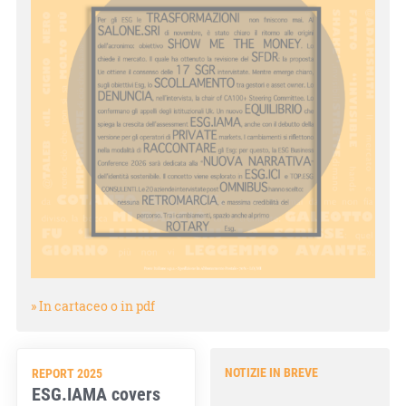
» In cartaceo o in pdf
NOTIZIE IN BREVE
REPORT 2025
ESG.IAMA covers