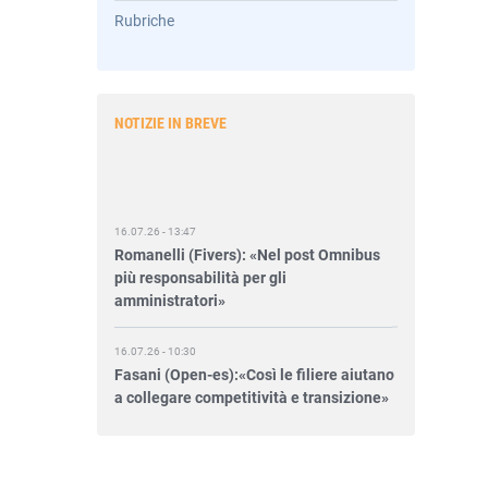
Rubriche
NOTIZIE IN BREVE
16.07.26 - 13:47
Romanelli (Fivers): «Nel post Omnibus
più responsabilità per gli
amministratori»
16.07.26 - 10:30
Fasani (Open-es):«Così le filiere aiutano
a collegare competitività e transizione»
15.07.26 - 12:37
Locati (De Nora): «Il valore di una
governance forte»