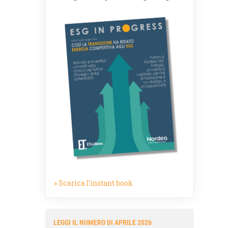
» Scarica l'instant book
LEGGI IL NUMERO DI APRILE 2026