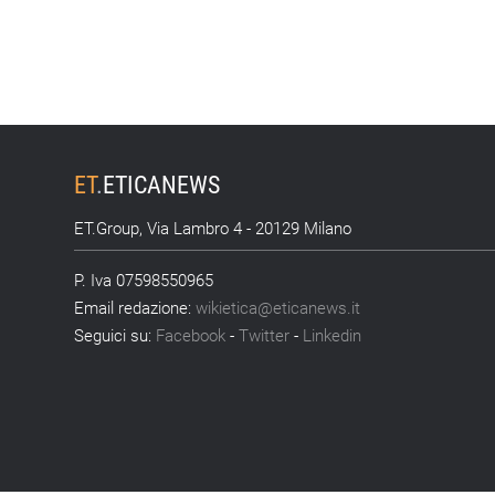
ET
.
ETICANEWS
ET.Group, Via Lambro 4 - 20129 Milano
P. Iva 07598550965
Email redazione:
wikietica@eticanews.it
Seguici su:
Facebook
-
Twitter
-
Linkedin