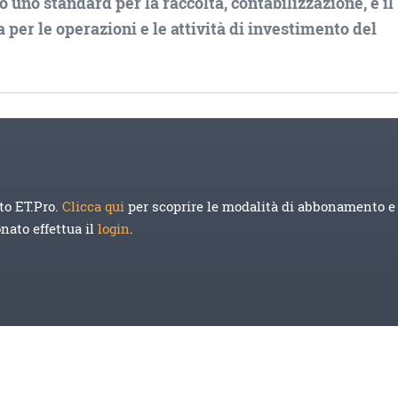
uno standard per la raccolta, contabilizzazione, e il
a per le operazioni e le attività di investimento del
to ET.Pro.
Clicca qui
per scoprire le modalità di abbonamento e 
onato effettua il
login
.