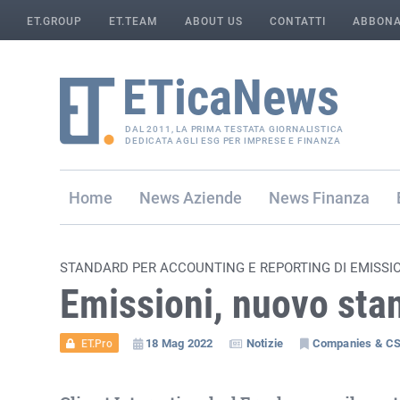
ET.GROUP
ET.TEAM
ABOUT US
CONTATTI
ABBONA
DAL 2011, LA PRIMA TESTATA GIORNALISTICA
DEDICATA AGLI ESG PER IMPRESE E FINANZA
Home
Aziende
Finanza
STANDARD PER ACCOUNTING E REPORTING DI EMISSI
Emissioni, nuovo stan
18 Mag 2022
Notizie
Companies & C
ET.Pro