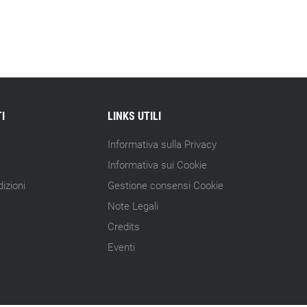
15.07.26 - 10:00
Astm, primo Green Finance Framework
per investimenti sostenibili
15.07.26 - 8:00
Direttiva Empowering: come gestire le
vecchie scorte
I
LINKS UTILI
14.07.26 - 12:20
Informativa sulla Privacy
Gramegna (ERG): «Valutare gli impatti
Informativa sui Cookie
ESG degli investimenti»
izioni
Gestione consensi Cookie
14.07.26 - 11:00
Note Legali
Tornano le Settimane SRI: oltre 20
Credits
appuntamenti
Eventi
14.07.26 - 10:00
Mcc colloca social bond da 500 mln