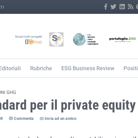
TI
Scopri tutti i progetti
Editoriali
Rubriche
ESG Business Review
Posit
ONI GHG
dard per il private equity
SR
Commenta
Invia ad un amico