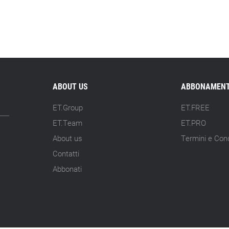
ABOUT US
ABBONAMENT
ET.Group
ET.FREE
ET.Team
ET.PRO
About us
Termini e Cond
Contatti
Abbonati