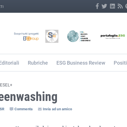
TI
Scopri tutti i progetti
Editoriali
Rubriche
ESG Business Review
Posit
IESEL+
greenwashing
CSR
Commenta
Invia ad un amico