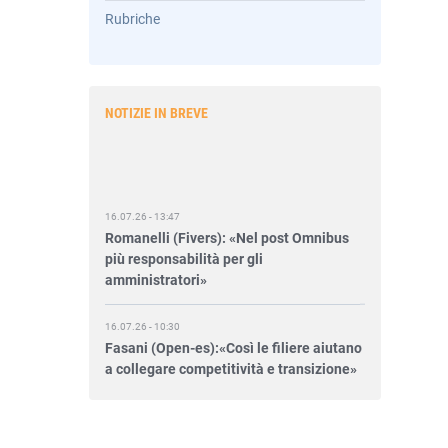
Rubriche
NOTIZIE IN BREVE
16.07.26 - 13:47
Romanelli (Fivers): «Nel post Omnibus
più responsabilità per gli
amministratori»
16.07.26 - 10:30
Fasani (Open-es):«Così le filiere aiutano
a collegare competitività e transizione»
15.07.26 - 12:37
Locati (De Nora): «Il valore di una
governance forte»