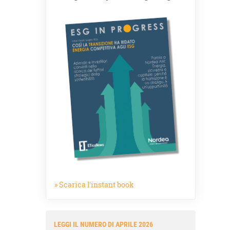
» Scarica l'instant book
LEGGI IL NUMERO DI APRILE 2026