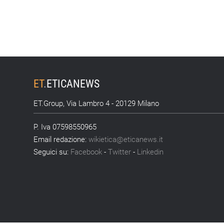
ET
.
ETICANEWS
ET.Group, Via Lambro 4 - 20129 Milano
P. Iva 07598550965
Email redazione:
wikietica@eticanews.it
Seguici su:
Facebook
-
Twitter
-
Linkedin