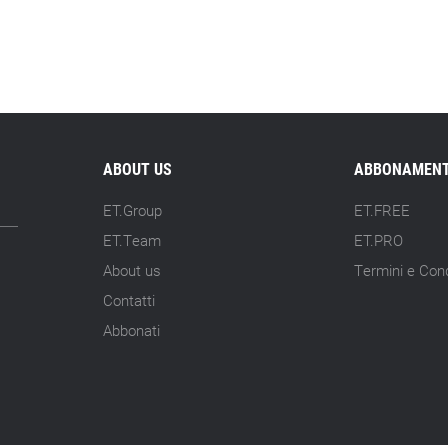
ABOUT US
ABBONAMENT
ET.Group
ET.FREE
ET.Team
ET.PRO
About us
Termini e Cond
Contatti
Abbonati