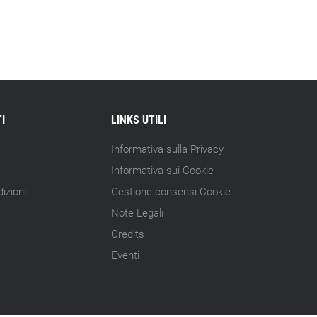
15.07.26 - 10:00
Astm, primo Green Finance Framework
per investimenti sostenibili
15.07.26 - 8:00
Direttiva Empowering: come gestire le
vecchie scorte
I
LINKS UTILI
Informativa sulla Privacy
14.07.26 - 12:20
Gramegna (ERG): «Valutare gli impatti
Informativa sui Cookie
ESG degli investimenti»
izioni
Gestione consensi Cookie
14.07.26 - 11:00
Note Legali
Tornano le Settimane SRI: oltre 20
Credits
appuntamenti
Eventi
14.07.26 - 10:00
Mcc colloca social bond da 500 mln