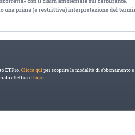
scorretta» con il claim ambientale sul carburante.
 una prima (e restrittiva) interpretazione del termi
to ET.Pro.
Clicca qui
per scoprire le modalità di abbonamento e 
onato effettua il
login
.