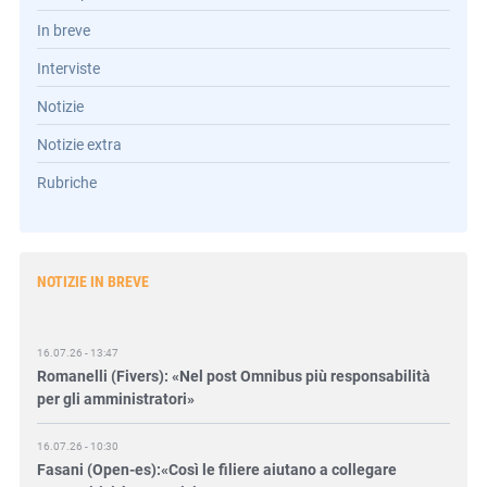
In breve
Interviste
Notizie
Notizie extra
Rubriche
NOTIZIE IN BREVE
16.07.26 - 13:47
Romanelli (Fivers): «Nel post Omnibus più responsabilità
per gli amministratori»
16.07.26 - 10:30
Fasani (Open-es):«Così le filiere aiutano a collegare
competitività e transizione»