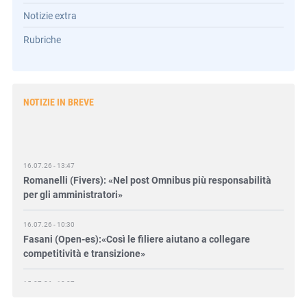
Notizie extra
Rubriche
NOTIZIE IN BREVE
16.07.26 - 13:47
Romanelli (Fivers): «Nel post Omnibus più responsabilità
per gli amministratori»
16.07.26 - 10:30
Fasani (Open-es):«Così le filiere aiutano a collegare
competitività e transizione»
15.07.26 - 12:37
Locati (De Nora): «Il valore di una governance forte»