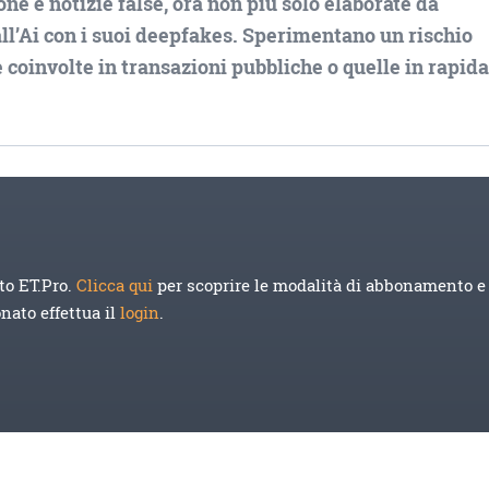
one e notizie false, ora non più solo elaborate da
dall’Ai con i suoi deepfakes. Sperimentano un rischio
de coinvolte in transazioni pubbliche o quelle in rapid
to ET.Pro.
Clicca qui
per scoprire le modalità di abbonamento e 
onato effettua il
login
.