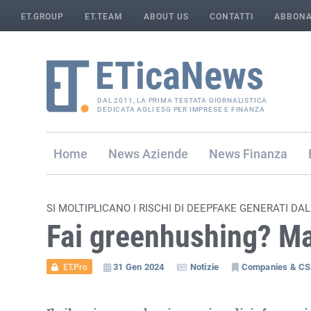
ET.GROUP
ET.TEAM
ABOUT US
CONTATTI
ABBONA
DAL 2011, LA PRIMA TESTATA GIORNALISTICA
DEDICATA AGLI ESG PER IMPRESE E FINANZA
Home
Aziende
Finanza
SI MOLTIPLICANO I RISCHI DI DEEPFAKE GENERATI DALL
Fai greenhushing? Ma
31 Gen 2024
Notizie
Companies & C
ET.Pro