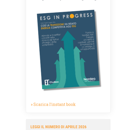
» Scarica l'instant book
LEGGI IL NUMERO DI APRILE 2026