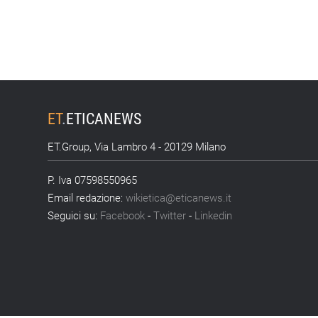
ET
.
ETICANEWS
ET.Group, Via Lambro 4 - 20129 Milano
P. Iva 07598550965
Email redazione:
wikietica@eticanews.it
Seguici su:
Facebook
-
Twitter
-
Linkedin