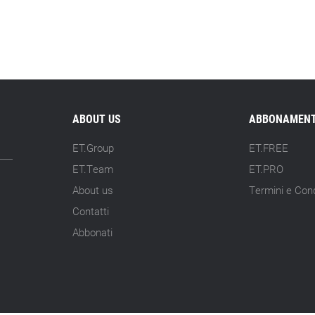
ABOUT US
ABBONAMENT
ET.Group
ET.FREE
ET.Team
ET.PRO
About us
Termini e Cond
Contatti
Abbonati