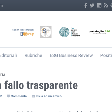
TI
Scopri tutti i progetti
Editoriali
Rubriche
ESG Business Review
Posit
'IA
 fallo trasparente
SR
Commenta
Invia ad un amico