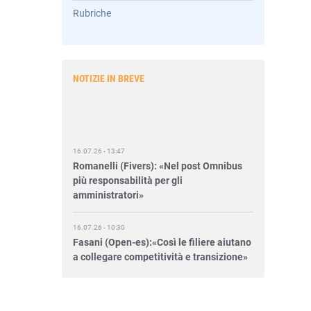
Rubriche
NOTIZIE IN BREVE
16.07.26 - 13:47
Romanelli (Fivers): «Nel post Omnibus
più responsabilità per gli
amministratori»
16.07.26 - 10:30
Fasani (Open-es):«Così le filiere aiutano
a collegare competitività e transizione»
15.07.26 - 12:37
Locati (De Nora): «Il valore di una
governance forte»