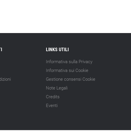
15.07.26 - 10:00
Astm, primo Green Finance Framework
per investimenti sostenibili
15.07.26 - 8:00
Direttiva Empowering: come gestire le
vecchie scorte
I
LINKS UTILI
Informativa sulla Privacy
14.07.26 - 12:20
Gramegna (ERG): «Valutare gli impatti
Informativa sui Cookie
ESG degli investimenti»
izioni
Gestione consensi Cookie
Note Legali
14.07.26 - 11:00
Tornano le Settimane SRI: oltre 20
Credits
appuntamenti
Eventi
14.07.26 - 10:00
Mcc colloca social bond da 500 mln