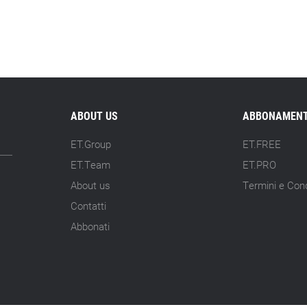
ABOUT US
ABBONAMENT
ET.Group
ET.FREE
ET.Team
ET.PRO
About us
Termini e Cond
Contatti
Abbonati