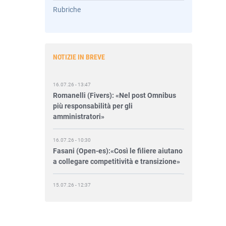
Rubriche
NOTIZIE IN BREVE
16.07.26 - 13:47
Romanelli (Fivers): «Nel post Omnibus
più responsabilità per gli
amministratori»
16.07.26 - 10:30
Fasani (Open-es):«Così le filiere aiutano
a collegare competitività e transizione»
15.07.26 - 12:37
Locati (De Nora): «Il valore di una
governance forte»
15.07.26 - 10:00