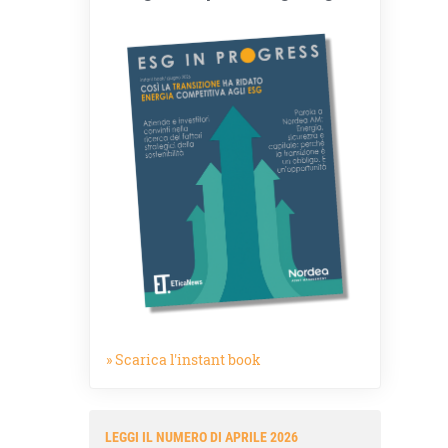
» Scarica l'instant book
LEGGI IL NUMERO DI APRILE 2026