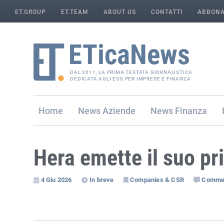
ET.GROUP
ET.TEAM
ABOUT US
CONTATTI
ABBONA
DAL 2011, LA PRIMA TESTATA GIORNALISTICA
DEDICATA AGLI ESG PER IMPRESE E FINANZA
Home
Aziende
Finanza
Hera emette il suo p
4 Giu 2026
In breve
Companies & CSR
Comme