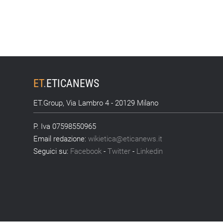
ET
.
ETICANEWS
ET.Group, Via Lambro 4 - 20129 Milano
P. Iva 07598550965
Email redazione:
wikietica@eticanews.it
Seguici su:
Facebook
-
Twitter
-
Linkedin