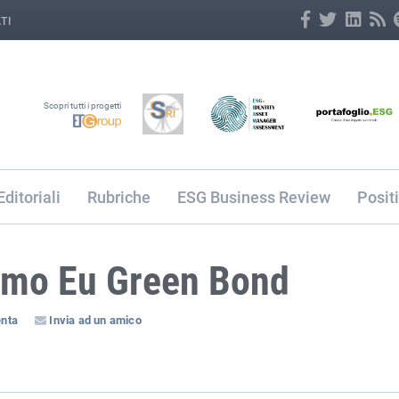
TI
Scopri tutti i progetti
Editoriali
Rubriche
ESG Business Review
Posit
rimo Eu Green Bond
nta
Invia ad un amico