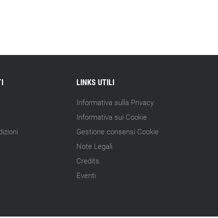
Astm, primo Green Finance Framework
per investimenti sostenibili
15.07.26 - 8:00
Direttiva Empowering: come gestire le
vecchie scorte
14.07.26 - 12:20
I
LINKS UTILI
Gramegna (ERG): «Valutare gli impatti
ESG degli investimenti»
Informativa sulla Privacy
Informativa sui Cookie
14.07.26 - 11:00
Tornano le Settimane SRI: oltre 20
izioni
Gestione consensi Cookie
appuntamenti
Note Legali
Credits
14.07.26 - 10:00
Mcc colloca social bond da 500 mln
Eventi
14.07.26 - 8:00
La Bce introduce i climate factor nelle
garanzie bancarie