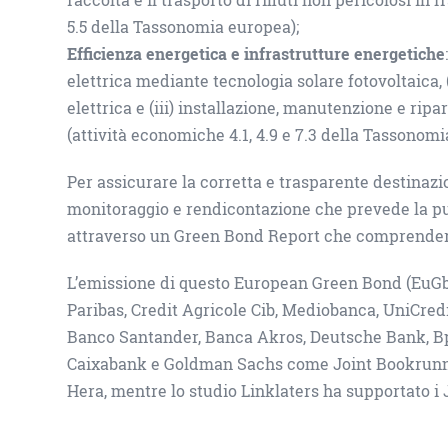
5.5 della Tassonomia europea);
Efficienza energetica e infrastrutture energetiche
elettrica mediante tecnologia solare fotovoltaica, 
elettrica e (iii) installazione, manutenzione e ripa
(attività economiche 4.1, 4.9 e 7.3 della Tassonom
Per assicurare la corretta e trasparente destinazi
monitoraggio e rendicontazione che prevede la pu
attraverso un Green Bond Report che comprenderà 
L’emissione di questo European Green Bond (EuGb
Paribas, Credit Agricole Cib, Mediobanca, UniCredi
Banco Santander, Banca Akros, Deutsche Bank, Bp
Caixabank e Goldman Sachs come Joint Bookrunner
Hera, mentre lo studio Linklaters ha supportato i