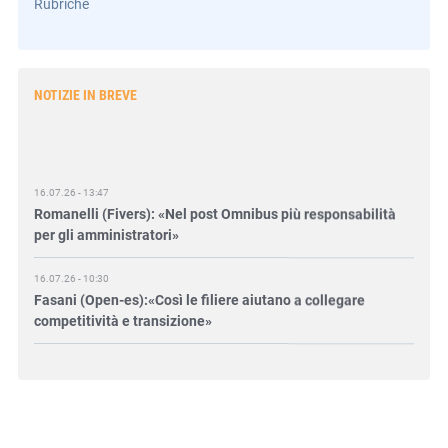
Rubriche
NOTIZIE IN BREVE
16.07.26 - 13:47
Romanelli (Fivers): «Nel post Omnibus più responsabilità
per gli amministratori»
16.07.26 - 10:30
Fasani (Open-es):«Così le filiere aiutano a collegare
competitività e transizione»
15.07.26 - 12:37
Locati (De Nora): «Il valore di una governance forte»
15.07.26 - 10:00
Astm, primo Green Finance Framework per investimenti