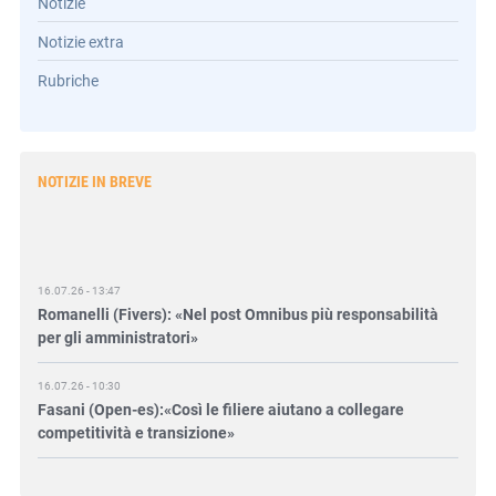
Notizie
Notizie extra
Rubriche
NOTIZIE IN BREVE
16.07.26 - 13:47
Romanelli (Fivers): «Nel post Omnibus più responsabilità
per gli amministratori»
16.07.26 - 10:30
Fasani (Open-es):«Così le filiere aiutano a collegare
competitività e transizione»
15.07.26 - 12:37
Locati (De Nora): «Il valore di una governance forte»