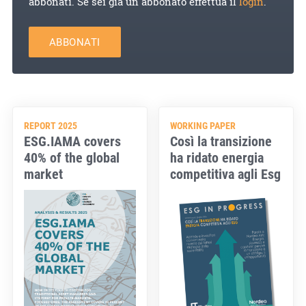
abbonati. Se sei già un abbonato effettua il
login
.
ABBONATI
REPORT 2025
WORKING PAPER
ESG.IAMA covers
Così la transizione
40% of the global
ha ridato energia
market
competitiva agli Esg