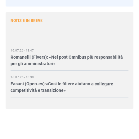
NOTIZIE IN BREVE
16.07.26 - 13:47
Romanelli (Fivers): «Nel post Omnibus più responsabilità
per gli amministratori»
16.07.26 - 10:30
Fasani (Open-es):«Così le filiere aiutano a collegare
competitività e transizione»
15.07.26 - 12:37
Locati (De Nora): «Il valore di una governance forte»
15.07.26 - 10:00
Astm, primo Green Finance Framework per investimenti
sostenibili