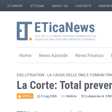
ET.GROUP
ET.TEAM
ABOUT US
CONTATTI
ABBONA
DAL 2011, LA PRIMA TESTATA GIORNALISTICA
DEDICATA AGLI ESG PER IMPRESE E FINANZA
Home
Aziende
Finanza
ESG.LITIGATION - LA CAUSA DELLE ONG E COMUNI FR
La Corte: Total preven
3 Lug 2026
Notizie
Companies & CSR
ET.Pro