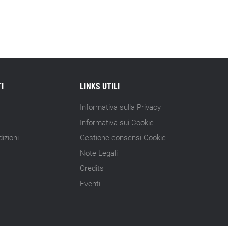
15.07.26 - 10:00
Astm, primo Green Finance Framework
per investimenti sostenibili
15.07.26 - 8:00
Direttiva Empowering: come gestire le
vecchie scorte
I
LINKS UTILI
14.07.26 - 12:20
Informativa sulla Privacy
Gramegna (ERG): «Valutare gli impatti
Informativa sui Cookie
ESG degli investimenti»
izioni
Gestione consensi Cookie
14.07.26 - 11:00
Note Legali
Tornano le Settimane SRI: oltre 20
Credits
appuntamenti
Eventi
14.07.26 - 10:00
Mcc colloca social bond da 500 mln