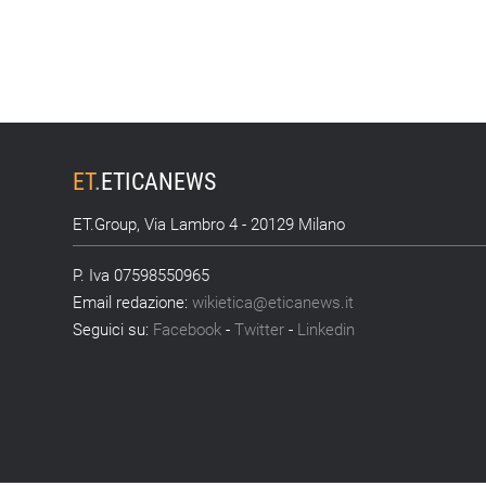
ET
.
ETICANEWS
ET.Group, Via Lambro 4 - 20129 Milano
P. Iva 07598550965
Email redazione:
wikietica@eticanews.it
Seguici su:
Facebook
-
Twitter
-
Linkedin