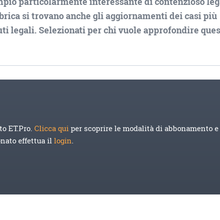
mpio particolarmente interessante di contenzioso leg
rubrica si trovano anche gli aggiornamenti dei casi più
i legali. Selezionati per chi vuole approfondire que
to ET.Pro.
Clicca qui
per scoprire le modalità di abbonamento e 
onato effettua il
login
.