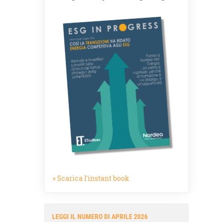
» Scarica l'instant book
LEGGI IL NUMERO DI APRILE 2026