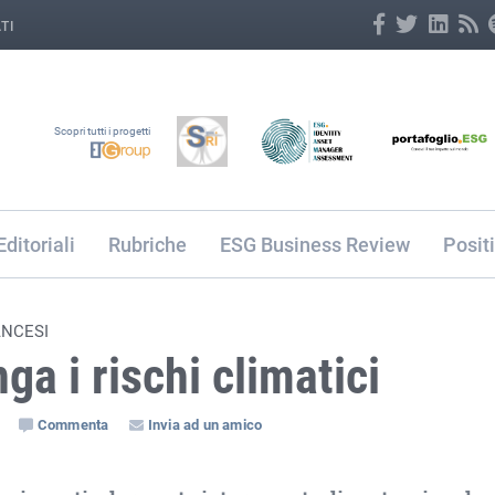
TI
Scopri tutti i progetti
Editoriali
Rubriche
ESG Business Review
Posit
ANCESI
ga i rischi climatici
Commenta
Invia ad un amico