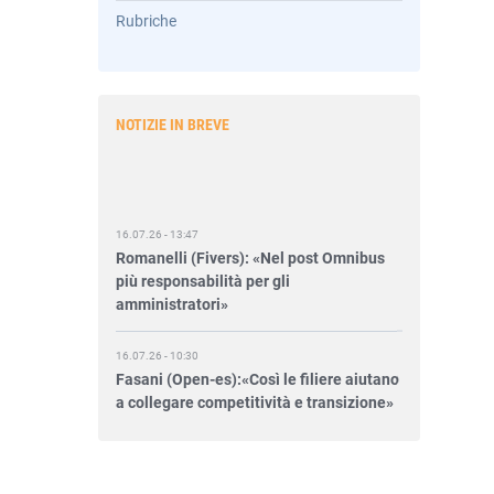
Rubriche
NOTIZIE IN BREVE
16.07.26 - 13:47
Romanelli (Fivers): «Nel post Omnibus
più responsabilità per gli
amministratori»
16.07.26 - 10:30
Fasani (Open-es):«Così le filiere aiutano
a collegare competitività e transizione»
15.07.26 - 12:37
Locati (De Nora): «Il valore di una
governance forte»