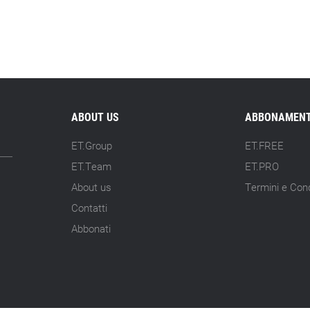
ABOUT US
ABBONAMENT
ET.Group
ET.FREE
ET.Team
ET.PRO
About us
Termini e Cond
Contatti
Abbonati