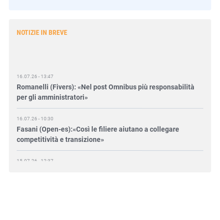
NOTIZIE IN BREVE
16.07.26 - 13:47
Romanelli (Fivers): «Nel post Omnibus più responsabilità
per gli amministratori»
16.07.26 - 10:30
Fasani (Open-es):«Così le filiere aiutano a collegare
competitività e transizione»
15.07.26 - 12:37
Locati (De Nora): «Il valore di una governance forte»
15.07.26 - 10:00
Astm, primo Green Finance Framework per investimenti
sostenibili