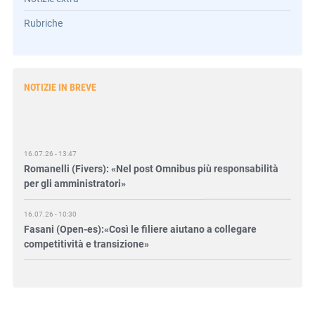
Rubriche
NOTIZIE IN BREVE
16.07.26 - 13:47
Romanelli (Fivers): «Nel post Omnibus più responsabilità
per gli amministratori»
16.07.26 - 10:30
Fasani (Open-es):«Così le filiere aiutano a collegare
competitività e transizione»
15.07.26 - 12:37
Locati (De Nora): «Il valore di una governance forte»
15.07.26 - 10:00