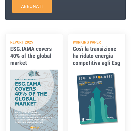
ABBONATI
REPORT 2025
WORKING PAPER
ESG.IAMA covers
Così la transizione
40% of the global
ha ridato energia
market
competitiva agli Esg