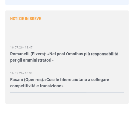
NOTIZIE IN BREVE
16.07.26 - 13:47
Romanelli (Fivers): «Nel post Omnibus più responsabilità
per gli amministratori»
16.07.26 - 10:30
Fasani (Open-es):«Così le filiere aiutano a collegare
competitività e transizione»
15.07.26 - 12:37
Locati (De Nora): «Il valore di una governance forte»
15.07.26 - 10:00
Astm, primo Green Finance Framework per investimenti
sostenibili