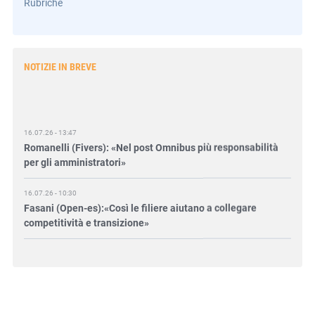
Rubriche
NOTIZIE IN BREVE
16.07.26 - 13:47
Romanelli (Fivers): «Nel post Omnibus più responsabilità
per gli amministratori»
16.07.26 - 10:30
Fasani (Open-es):«Così le filiere aiutano a collegare
competitività e transizione»
15.07.26 - 12:37
Locati (De Nora): «Il valore di una governance forte»
15.07.26 - 10:00
Astm, primo Green Finance Framework per investimenti