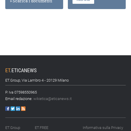
» Scarica i documenti
ET
.
ETICANEWS
ET.Group, Via Lambro 4 - 20129 Milano
P. Iva 07598550965
Email redazione:
wikietica@eticanews.it
ET.Group
ET.FREE
Informativa sulla Privacy