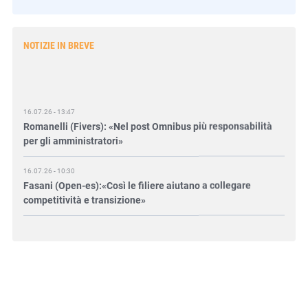
NOTIZIE IN BREVE
16.07.26 - 13:47
Romanelli (Fivers): «Nel post Omnibus più responsabilità
per gli amministratori»
16.07.26 - 10:30
Fasani (Open-es):«Così le filiere aiutano a collegare
competitività e transizione»
15.07.26 - 12:37
Locati (De Nora): «Il valore di una governance forte»
15.07.26 - 10:00
Astm, primo Green Finance Framework per investimenti
sostenibili