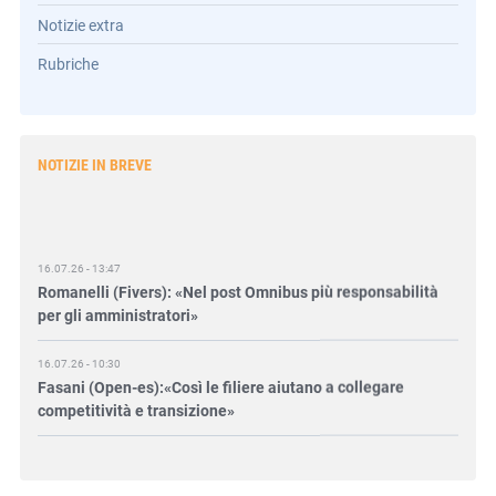
Notizie extra
Rubriche
NOTIZIE IN BREVE
16.07.26 - 13:47
Romanelli (Fivers): «Nel post Omnibus più responsabilità
per gli amministratori»
16.07.26 - 10:30
Fasani (Open-es):«Così le filiere aiutano a collegare
competitività e transizione»
15.07.26 - 12:37
Locati (De Nora): «Il valore di una governance forte»