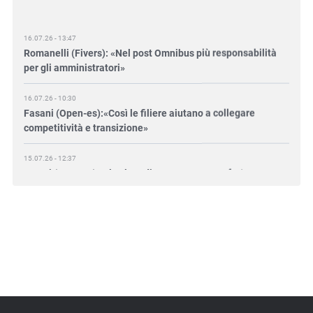
16.07.26 - 13:47
Romanelli (Fivers): «Nel post Omnibus più responsabilità
per gli amministratori»
16.07.26 - 10:30
Fasani (Open-es):«Così le filiere aiutano a collegare
competitività e transizione»
15.07.26 - 12:37
Locati (De Nora): «Il valore di una governance forte»
15.07.26 - 10:00
Astm, primo Green Finance Framework per investimenti
sostenibili
15.07.26 - 8:00
Direttiva Empowering: come gestire le vecchie scorte
14.07.26 - 12:20