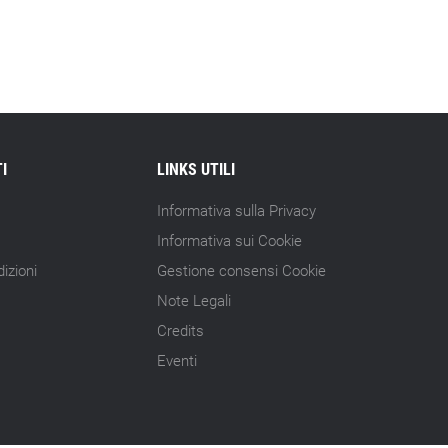
15.07.26 - 10:00
Astm, primo Green Finance Framework
per investimenti sostenibili
15.07.26 - 8:00
Direttiva Empowering: come gestire le
vecchie scorte
I
LINKS UTILI
14.07.26 - 12:20
Informativa sulla Privacy
Gramegna (ERG): «Valutare gli impatti
ESG degli investimenti»
Informativa sui Cookie
izioni
Gestione consensi Cookie
14.07.26 - 11:00
Note Legali
Tornano le Settimane SRI: oltre 20
appuntamenti
Credits
Eventi
14.07.26 - 10:00
Mcc colloca social bond da 500 mln
14.07.26 - 8:00