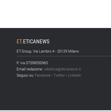
ET
.
ETICANEWS
ET.Group, Via Lambro 4 - 20129 Milano
P. Iva 07598550965
Email redazione:
wikietica@eticanews.it
Seguici su:
Facebook
-
Twitter
-
Linkedin