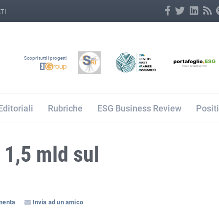
TI
Scopri tutti i progetti
Editoriali
Rubriche
ESG Business Review
Posit
 1,5 mld sul
enta
Invia ad un amico