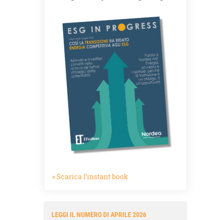
» Scarica l'instant book
LEGGI IL NUMERO DI APRILE 2026