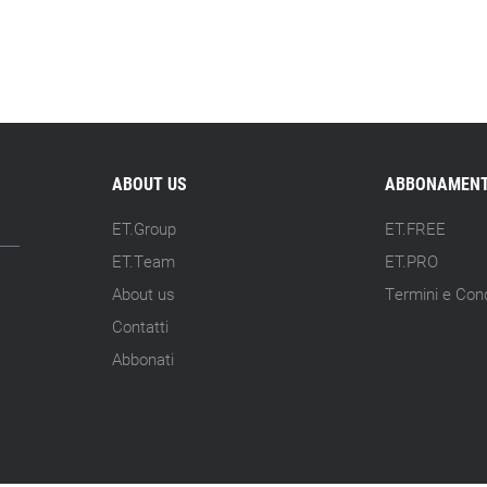
ABOUT US
ABBONAMENT
ET.Group
ET.FREE
ET.Team
ET.PRO
About us
Termini e Cond
Contatti
Abbonati