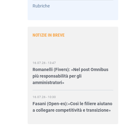
Rubriche
NOTIZIE IN BREVE
16.07.26 - 13:47
Romanelli (Fivers): «Nel post Omnibus
più responsabilità per gli
amministratori»
16.07.26 - 10:30
Fasani (Open-es):«Così le filiere aiutano
a collegare competitività e transizione»
15.07.26 - 12:37
Locati (De Nora): «Il valore di una
governance forte»