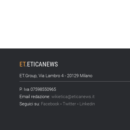
ET
.
ETICANEWS
ET.Group, Via Lambro 4 - 20129 Milano
P. Iva 07598550965
Email redazione:
wikietica@eticanews.it
Seguici su:
Facebook
-
Twitter
-
Linkedin