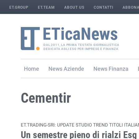
ET.GROUP
ET.TEAM
ABOUT US
CONTATTI
ABBONA
DAL 2011, LA PRIMA TESTATA GIORNALISTICA
DEDICATA AGLI ESG PER IMPRESE E FINANZA
Home
Aziende
Finanza
Cementir
ET.TRADING-SRI: UPDATE STUDIO TREND TITOLI ITALIA
Un semestre pieno di rialzi Esg