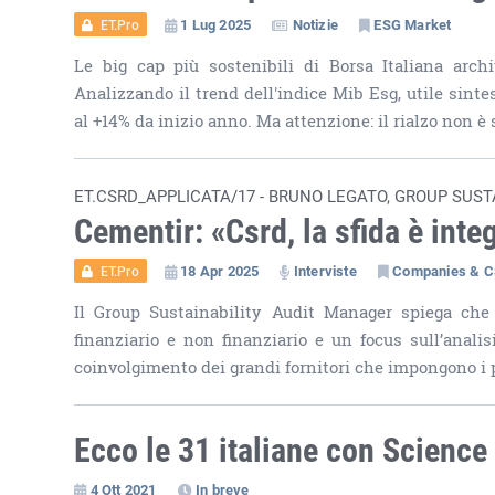
1 Lug 2025
Notizie
ESG Market
ET.Pro
Le big cap più sostenibili di Borsa Italiana arch
Analizzando il trend dell'indice Mib Esg, utile sin
al +14% da inizio anno. Ma attenzione: il rialzo non è 
ET.CSRD_APPLICATA/17 - BRUNO LEGATO, GROUP SUS
Cementir: «Csrd, la sfida è inte
18 Apr 2025
Interviste
Companies & 
ET.Pro
Il Group Sustainability Audit Manager spiega che 
finanziario e non finanziario e un focus sull’analis
coinvolgimento dei grandi fornitori che impongono i 
Ecco le 31 italiane con Science
4 Ott 2021
In breve