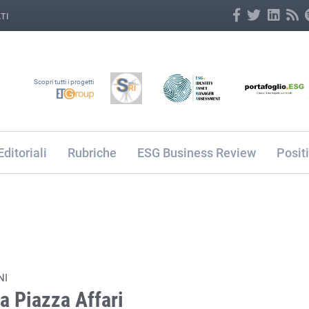
TI
Scopri tutti i progetti
Editoriali
Rubriche
ESG Business Review
Posit
NI
 a Piazza Affari