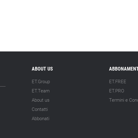
ABOUT US
ABBONAMENT
ET.Group
ET.FREE
ET.Team
ET.PRO
About us
Termini e Cond
Contatti
Abbonati