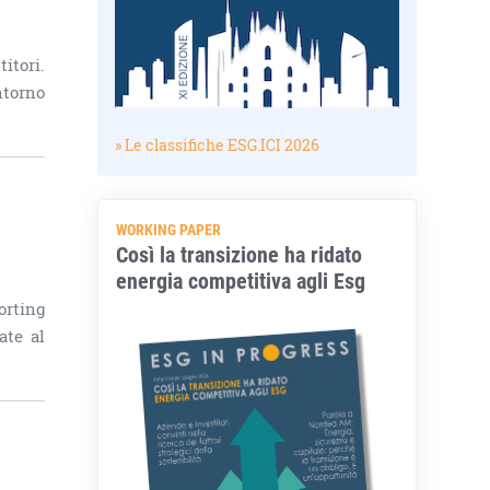
itori.
ntorno
» Le classifiche ESG.ICI 2026
WORKING PAPER
Così la transizione ha ridato
energia competitiva agli Esg
orting
ate al