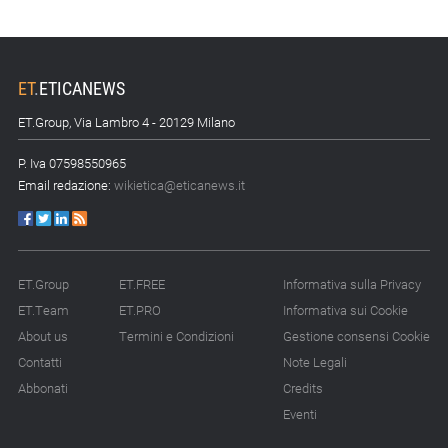
ET
.
ETICANEWS
ET.Group, Via Lambro 4 - 20129 Milano
P. Iva 07598550965
Email redazione:
wikietica@eticanews.it
ET.Group
ET.FREE
Informativa sulla Privacy
ET.Team
ET.PRO
Informativa sui Cookie
About us
Termini e Condizioni
Gestione consensi Cookie
Contatti
Note Legali
Abbonati
Credits
Eventi