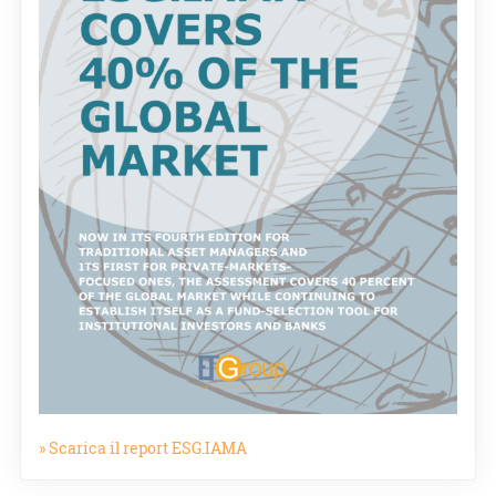
» Scarica il report ESG.IAMA