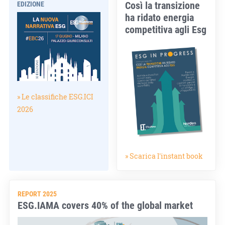
Così la transizione
EDIZIONE
ha ridato energia
competitiva agli Esg
» Le classifiche ESG.ICI
2026
» Scarica l'instant book
REPORT 2025
ESG.IAMA covers 40% of the global market