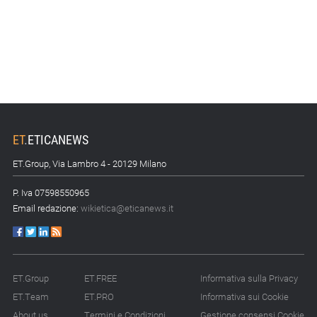
ET
.
ETICANEWS
ET.Group, Via Lambro 4 - 20129 Milano
P. Iva 07598550965
Email redazione:
wikietica@eticanews.it
ET.Group
ET.FREE
Informativa sulla Privacy
ET.Team
ET.PRO
Informativa sui Cookie
About us
Termini e Condizioni
Gestione consensi Cookie