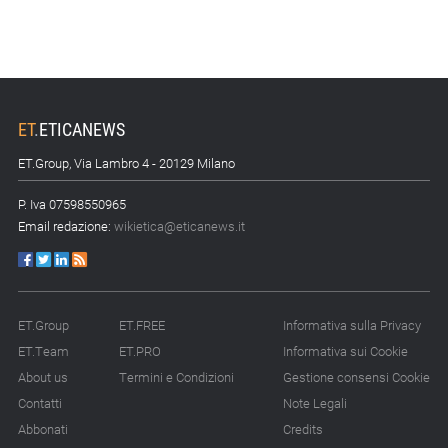
ET
.
ETICANEWS
ET.Group, Via Lambro 4 - 20129 Milano
P. Iva 07598550965
Email redazione:
wikietica@eticanews.it
ET.Group
ET.FREE
Informativa sulla Privacy
ET.Team
ET.PRO
Informativa sui Cookie
About us
Termini e Condizioni
Gestione consensi Cookie
Contatti
Note Legali
Abbonati
Credits