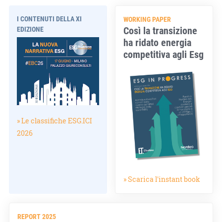
I CONTENUTI DELLA XI
WORKING PAPER
Così la transizione
EDIZIONE
ha ridato energia
competitiva agli Esg
» Le classifiche ESG.ICI
2026
» Scarica l'instant book
REPORT 2025