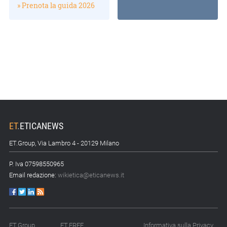
» Prenota la guida 2026
ET
.
ETICANEWS
ET.Group, Via Lambro 4 - 20129 Milano
P. Iva 07598550965
Email redazione:
wikietica@eticanews.it
ET.Group
ET.FREE
Informativa sulla Privacy